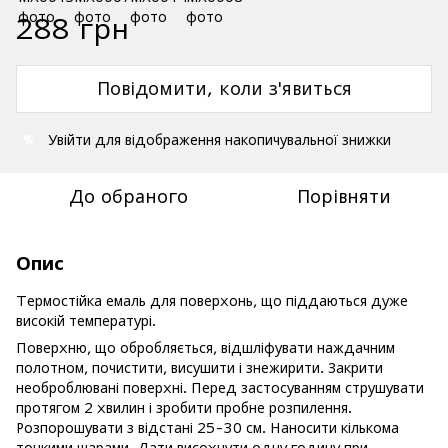
288 грн
Повідомити, коли з'явиться
Увійти
для відображення накопичувальної знижки
%
До обраного
Порівняти
Опис
Термостійка емаль для поверхонь, що піддаються дуже
високій температурі.
Поверхню, що обробляється, відшліфувати наждачним
полотном, почистити, висушити і знежирити. Закрити
необроблювані поверхні. Перед застосуванням струшувати
протягом 2 хвилин і зробити пробне розпилення.
Розпорошувати з відстані 25-30 см. Наносити кількома
тонкими шарами. Дати висохнути одну годину при