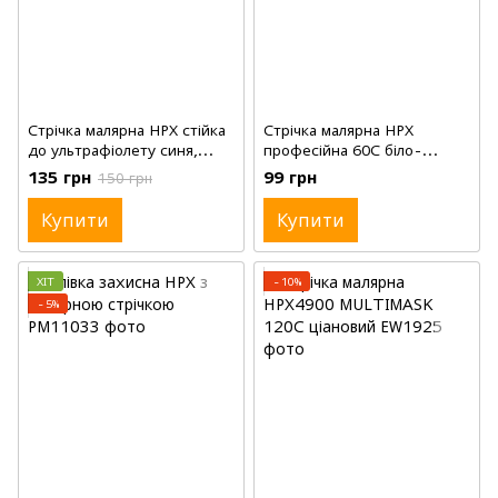
Стрічка малярна HPX стійка
Стрічка малярна HPX
до ультрафіолету синя,
професійна 60С біло-
1'(25мм), 25м
кремова, 1'(25мм), 50м
135 грн
99 грн
150 грн
Купити
Купити
ХІТ
−10%
−5%