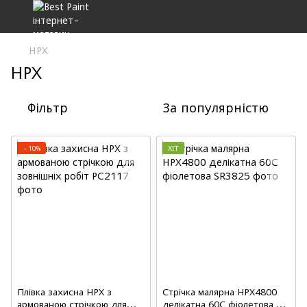
HPX
HPX
Фільтр
За популярністю
−10%
ХІТ
Плівка захисна HPX з
Стрічка малярна HPX4800
армованою стрічкою для
делікатна 60С фіолетова,