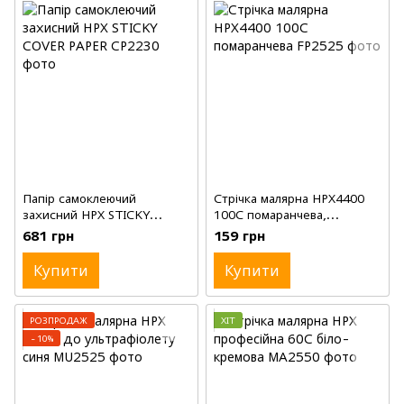
Папір самоклеючий
Стрічка малярна HPX4400
захисний HPX STICKY
100С помаранчева,
COVER PAPER, 222мм, 30м
1'(25мм), 25м
681 грн
159 грн
Купити
Купити
РОЗПРОДАЖ
ХІТ
−10%