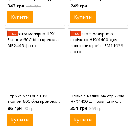
зовнішніх робіт, 210см, 17м
1,5'(38мм), 25м
343 грн
249 грн
381 грн
Купити
Купити
−5%
−5%
Стрічка малярна HPX
Плівка з малярною стрічкою
Економ 60С біла кремова,
HPX4400 для зовнішних
1'(25мм), 45м
робіт, 110см, 33м
86 грн
351 грн
90 грн
369 грн
Купити
Купити