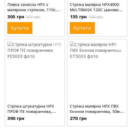
Плівка захисна HPX з
Стрічка малярна HPX4900
малярною стрічкою, 110см,
MULTIMASK 120C ціановий,
33м
3/4'(19мм), 25м
305 грн
135 грн
321 грн
150 грн
Купити
Купити
Стрічка штукатурна HPX
Стрічка малярна HPX ПВХ
ПРОФ ПЕ помаранчева,
Економ помаранчева, 50мм,
50мм, 33м
33м
390 грн
270 грн