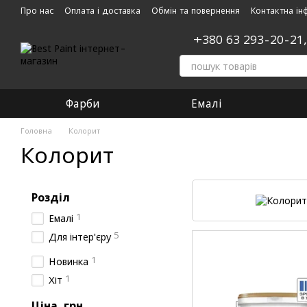
Перейти до основного контенту
Про нас
Оплата і доставка
Обмін та повернення
Контактна ін
+380 63 293-20-21
Фарби
Емалі
Головна
Колорит
Колорит
Розділ
1
Емалі
5
Для інтер'єру
1
Новинка
1
Хіт
Ціна, грн