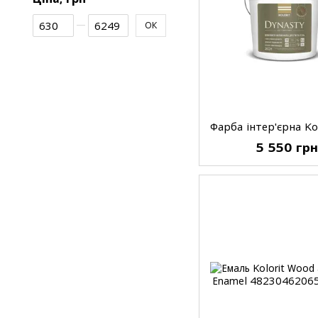
Від Ціна, грн
До Ціна, грн
ОК
5 550 гр