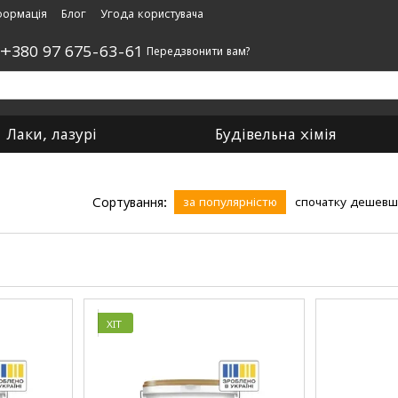
формація
Блог
Угода користувача
,
+380 97 675-63-61
Передзвонити вам?
Лаки, лазурі
Будівельна хімія
Сортування:
за популярністю
спочатку дешев
ХІТ