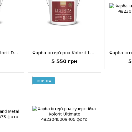
Фарба інтер'єрна Kolorit Dynasty, шовковисто-матова, A, 9 л
Фарба інтер'єрна Kolorit Legenda, матова, A, 9 л
н
5 550 грн
5
НОВИНКА