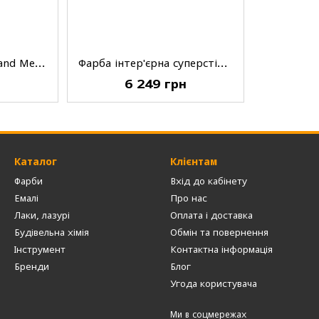
Емаль Kolorit Wood and Metal Enamel, напівматова, A, 0.9 л
Фарба інтер'єрна суперстійка Kolorit Ultimate, матова, A, 9 л
6 249 грн
Каталог
Клієнтам
Фарби
Вхід до кабінету
Емалі
Про нас
Лаки, лазурі
Оплата і доставка
Будівельна хімія
Обмін та повернення
Інструмент
Контактна інформація
Бренди
Блог
Угода користувача
Ми в соцмережах