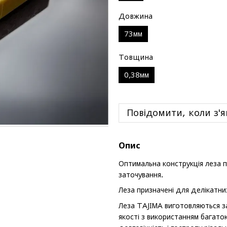
Довжина
73мм
Товщина
0,38мм
Повідомити, коли з'я
Опис
Оптимальна конструкція леза п
заточування.
Леза призначені для делікатних
Леза TAJIMA виготовляються за
якості з використанням багато