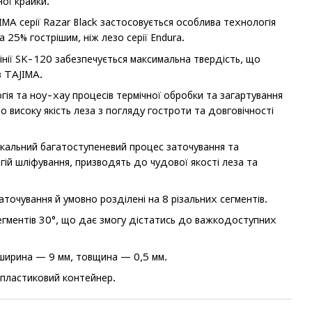
ної крайки.
IMA серії Razar Black застосовується особлива технологія
 25% гострішим, ніж лезо серії Endura.
лінії SK-120 забезпечується максимальна твердість, що
з TAJIMA.
гія та ноу-хау процесів термічної обробки та загартування
о високу якість леза з погляду гостроти та довговічності
ікальний багатоступеневий процес заточування та
гій шліфування, призводять до чудової якості леза та
аточування й умовно розділені на 8 різальних сегментів.
егментів 30°, що дає змогу дістатись до важкодоступних
ширина — 9 мм, товщина — 0,5 мм.
 пластиковий контейнер.