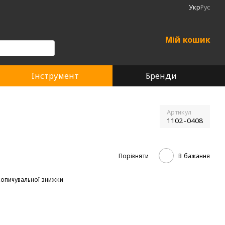
Укр
Рус
Мій кошик
Інструмент
Бренди
Артикул
1102-0408
Порівняти
В бажання
опичувальної знижки