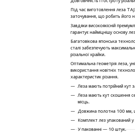
довговічність і гостроту різаль
Під час виготовлення леза TAJ
заточування, що робить його на
Завдяки високоякісній преміум
гарантує найміцнішу основу ле
Багатовікова японська техноло
сталі забезпечують максимальн
різальної крайки.
Оптимальна геометрія леза, ун
використання новітніх техноло
характеристик різання.
Леза мають потрійний кут з
Леза мають кут скошення с
місць.
Довжина полотна 100 мм, 
Комплект лез упакований у
У пакованні — 10 штук.