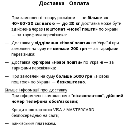
Доставка
Оплата
При замовленні товару розміром — не
більше як
40×60×30 см
;
вагою — до 20 кг
доставка може бути
здійснена через
Поштомат «Нової пошти»
по Україні
— за тарифами перевізника;
Доставка у
відділення «Нової пошти»
по Україні при
замовлені на суму не
меньше 200 грн
— за тарифами
перевізника;
Доставка
кур'єром «Нової пошти»
по Україні — за
тарифами перевізника;
При замовлені на суму
больше 5000 грн
«Новою
поштою» по Україні —
безкоштовно
.
Більше інформації про доставку
При оформленні замовлення з "
післяоплатою
",
дійсний
номер телефона обов'язковий
;
Кредитною карткою VISA / MASTERCARD
безпосередньо на сайті;
Банківським платежем.