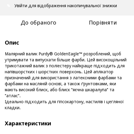
Увійти
для відображення накопичувальної знижки
%
До обраного
Порівняти
Опис
Малярний валик Purdy® GoldenEagle™ розроблений, щоб
утримувати та випускати більше фарби. Цей високощільний
трикотажний валик з поліестеру найкраще підходить для
напівшорстких і шорстких поверхонь. Цей аплікатор
призначений для використання з латексними фарбами та
фарбами на масляній основі, а також ґрунтовками, яки
мають високий блиск, або блиск "яєчна шкаралупа" та
"атлас".
Ідеально підходить для гіпсокартону, настилів і цегляної
кладки.
Характеристики