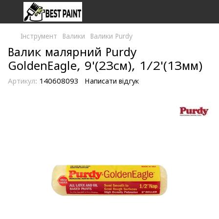
Інструмент
Валики
Валики Purdy
Валик малярний Purdy
GoldenEagle, 9'(23см), 1/2'(13мм)
Артикул:
140608093
Написати відгук