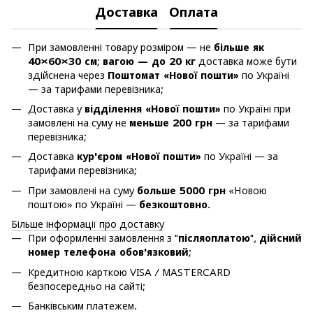
Доставка
Оплата
При замовленні товару розміром — не
більше як
40×60×30 см
;
вагою — до 20 кг
доставка може бути
здійснена через
Поштомат «Нової пошти»
по Україні
— за тарифами перевізника;
Доставка у
відділення «Нової пошти»
по Україні при
замовлені на суму не
меньше 200 грн
— за тарифами
перевізника;
Доставка
кур'єром «Нової пошти»
по Україні — за
тарифами перевізника;
При замовлені на суму
больше 5000 грн
«Новою
поштою» по Україні —
безкоштовно
.
Більше інформації про доставку
При оформленні замовлення з "
післяоплатою
",
дійсний
номер телефона обов'язковий
;
Кредитною карткою VISA / MASTERCARD
безпосередньо на сайті;
Банківським платежем.