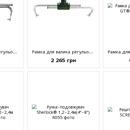
Рамка для валика регульована SHERLOCK® WIDE BOY HULK™, 18'(46см)
Рамка для валика регульована SHERLOCK® WIDE BOY баранець, 18'(46см)
н
2 265 грн