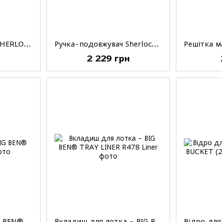
Ручка-подовжувач SHERLOCK GT® 1,2-2,4м (4'-8')
Ручка-подовжувач Sherlock® 1,2-2,4м(4"-8")
н
2 229 грн
Кювета малярна BIG BEN® TRAY
Вкладиш для лотка - BIG BEN® TRAY LINER