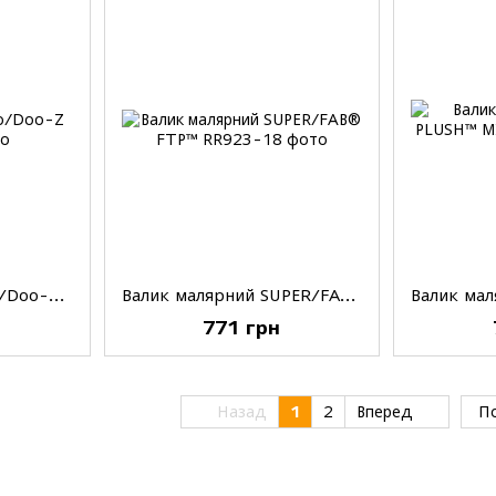
Валик малярний Pro/Doo-Z, 9'(23см), 3/8'(9,5мм)
Валик малярний SUPER/FAB® FTP™, 18'(46см), 3/8'(9,5мм)
771 грн
Назад
1
2
Вперед
По