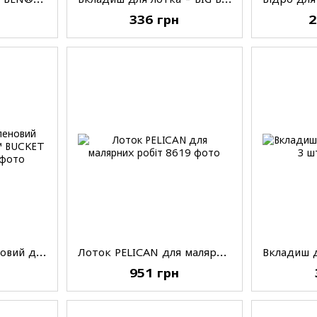
н
336 грн
2
Вкладиш поліетиленовий для лотка WIDE BOY™ BUCKET (5 шт в уп.)
Лоток PELICAN для малярних робіт
951 грн