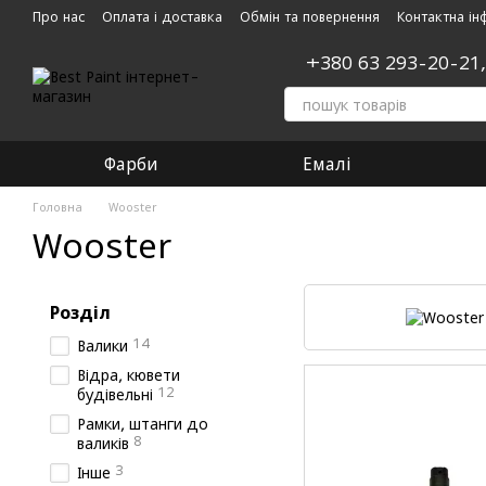
Перейти до основного контенту
Про нас
Оплата і доставка
Обмін та повернення
Контактна ін
+380 63 293-20-21
Фарби
Емалі
Головна
Wooster
Wooster
Розділ
14
Валики
Відра, кювети
12
будівельні
Рамки, штанги до
8
валиків
3
Інше