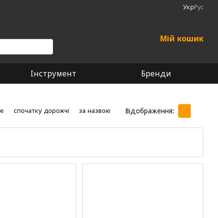
Укр
Рус
Мій кошик
Інструмент
Бренди
Відображення:
ше
спочатку дорожчі
за назвою