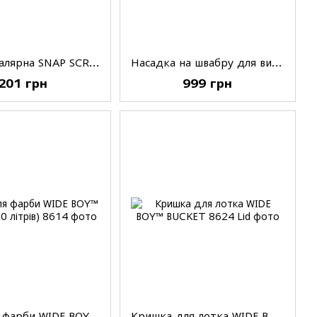
Решітка малярна SNAP SCREEN, 10'(25,4см), 10'(25,4см)
Насадка на швабру для видалення пилу DUST EATER REFILL
201 грн
999 грн
Відро для фарби WIDE BOY™ BUCKET (20 літрів)
Кришка для лотка WIDE BOY™ BUCKET