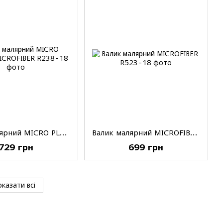
Валик малярний MICRO PLUSH™ MICROFIBER, 18'(46см), 9/16'(14мм)
Валик малярний MICROFIBER, 18'(46см), 3/8'(9,5мм)
729 грн
699 грн
казати всі