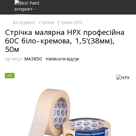
Інструмент
Стрічки
Стрічки HPX
Стрічка малярна HPX професійна
60С біло-кремова, 1,5'(38мм),
50м
Артикул:
MA3850
Написати відгук
ХІТ