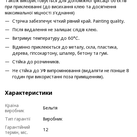
Також використовується для допоміжної фіксації об'єктів
при приклеюванні (до висихання клею та досягнення
максимальної міцності з'єднання)
Стрічка забезпечує чіткий рівний край. Painting quality.
Після видалення не залишає слідів клею.
Витримує температуру до 60°C.
Відмінно приклеюється до металу, скла, пластика,
дерева, гіпсокартону, шпалер, бетону та гумі.
Стійка до розчинників.
Не стійка до УФ випромінювання (видаляти не пізніше 8
годин при використанні поза приміщенням).
Характеристики
Країна
Бельгія
виробник
Тип гарантії
Виробник
Гарантійний
12
термін, міс.