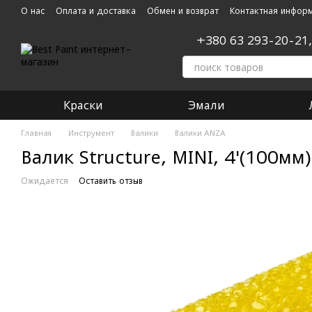
Перейти к основному контенту
О нас
Оплата и доставка
Обмен и возврат
Контактная инфор
+380 63 293-20-21
Краски
Эмали
Главная
Инструмент
Валики
Валики ANZA
Валик Structure, MINI, 4'(100мм)
Ожидается
Оставить отзыв