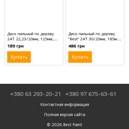
Диск пильный по дереву
Диск пильный по дереву
24Т 22,23/20мм, 125мм,
"Best" 24Т 30/20мм, 185мм,
1,8мм
2,2мм
189 грн
486 грн
Купить
Купить
+380 63 293-20-21
+380 97 675-63-61
Контактная информация
Полная версия сайта
© 2026 Best Paint