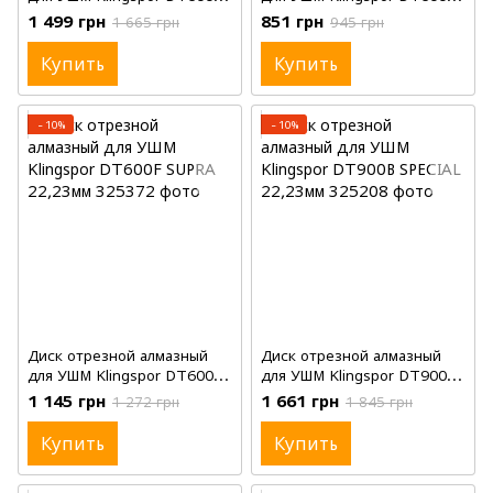
SUPRA 22,23мм, 230мм,
SUPRA 22,23мм, 125мм,
1 499 грн
851 грн
1 665 грн
945 грн
2,6мм
2,4мм
Купить
Купить
−10%
−10%
Диск отрезной алмазный
Диск отрезной алмазный
для УШМ Klingspor DT600F
для УШМ Klingspor DT900B
SUPRA 22,23мм, 230мм,
SPECIAL 22,23мм, 125мм,
1 145 грн
1 661 грн
1 272 грн
1 845 грн
1,9мм
2,4мм
Купить
Купить