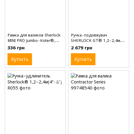
Рамка для валиков Sherlock
Ручка-подовжувач
MINI PRO Jumbo-Koter®,
SHERLOCK GT® 1,2-2,4м
4½'(11,5см), 30см
(4'-8')
336 грн
2 679 грн
Купить
Купить