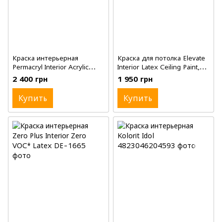
Краска интерьерная
Краска для потолка Elevate
Permacryl Interior Acrylic
Interior Latex Ceiling Paint,
Latex Enamel, Flat, White,
Flat, White, 3.78 л (галлон)
2 400 грн
1 950 грн
3.78 л (галлон)
Купить
Купить