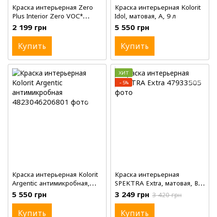
Краска интерьерная Zero
Краска интерьерная Kolorit
Plus Interior Zero VOC*
Idol, матовая, A, 9 л
Latex, Eggshell, White, 3.78 л
2 199 грн
5 550 грн
(галлон)
Купить
Купить
ХИТ
−5%
Краска интерьерная Kolorit
Краска интерьерная
Argentic антимикробная,
SPEKTRA Extra, матовая, B1,
матовая, A, 9 л
10 л
5 550 грн
3 249 грн
3 420 грн
Купить
Купить