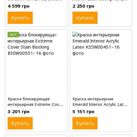
White, 3.78 л (галлон)
Flat, White, 3.78 л (галлон)
4 599 грн
2 250 грн
Купить
Купить
ХИТ
Краска блокирующая
Краска интерьерная
интерьерная Extreme Cover
Emerald Interior Acrylic Latex,
Stain Blocking, Flat, Extra
Flat, Extra White, 3.78 л
3 201 грн
5 151 грн
White, 3.78 л (галлон)
(галлон)
Купить
Купить