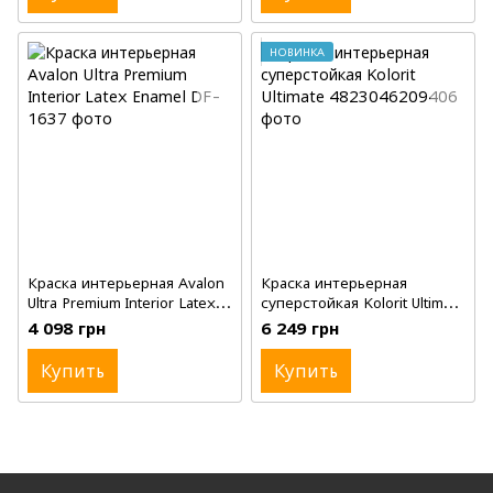
НОВИНКА
Краска интерьерная Avalon
Краска интерьерная
Ultra Premium Interior Latex
суперстойкая Kolorit Ultimate
Enamel, Flat, Ultra White, 3.78
, матовая, A, 9 л
4 098 грн
6 249 грн
л (галлон)
Купить
Купить