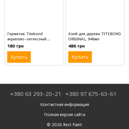
Герметик Titebond
Клей для дерева TITEBOND
акрилово-латексный
ORIGINAL, 946мл
+силикон, Мендаль, 300 ml
180 грн
486 грн
Купить
Купить
+380 63 293-20-21
+380 97 675-63-61
Контактная информация
Полная версия сайта
© 2026 Best Paint