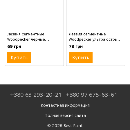
Лезвия сегментные
Лезвия сегментные
Woodpecker черные
Woodpecker ультра острые
нержавеющие медиум,
черные премиум, 10шт, 9мм
69 грн
78 грн
10шт, 9мм
Купить
Купить
+380 63 293-20-21
+380 97 675-63-61
Контактная информация
Полная версия сайта
© 2026 Best Paint