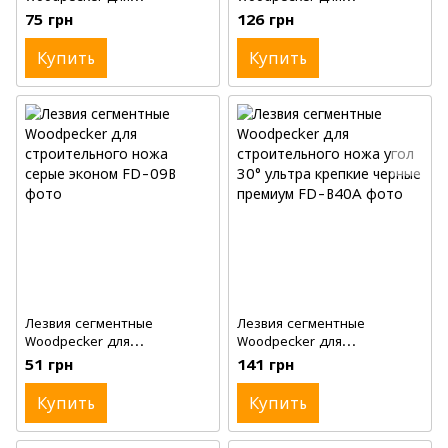
строительного ножа угол
строительного ножа ультра
75 грн
126 грн
30° нержавеющие серые
острые черные медиум,
медиум, 10шт, 9мм
10шт, 18мм
Купить
Купить
Лезвия сегментные
Лезвия сегментные
Woodpecker для
Woodpecker для
строительного ножа cерые
строительного ножа угол
51 грн
141 грн
эконом, 10шт, 18мм, 100мм,
30° ультра крепкие черные
0,45мм
премиум, 10шт, 9мм
Купить
Купить