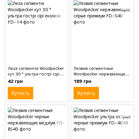
Леза сегментні Woodpecker
Лезвия сегментные
кут 30 ° ультра гострі сірі
Woodpecker нержавеющие
економ, 10шт, 9мм
серые премиум, 10шт, 9мм
42 грн
189 грн
Купить
Купить